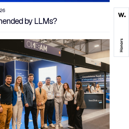
026
mmended by LLMs?